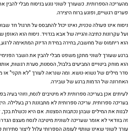
מהעריכה הספרותית. כשעורך לשוני נוגע בניסוח מבלי להבין את 
פערים רגשיים, ופוגע ברוח היצירה.
ניסוח אינו פעולה טכנית, ואינו יכול להתבסס על תרגול חד שב
ועל עקרונות כתיבה והגייה של אבא בנדויד. ניסוח הוא האופן ש
הוא ריתמוס של מחשבה, בחירה במידת הדיוק המתאימה לרגע, לא
ברגע שעורך לשוני מתקן משפט מבלי להבין את השבר הפנימי שה
הוא מוחק ביטויים המביעים בלבול, הססנות, סערת רגשות, אותנ
סדר מילים של נשוא-נושא. ומה שנראה לעורך "לא תקני" או מי
האחרונה של הדמות ברגע של שבירה.
לעיתים אכן בעריכה ספרותית לא מיטיבים לנסח, וזוהי בעיה בפנ
בעריכה ספרותית. עריכה ספרותית לא מתבוננת רק בעלילה. ה
לבנות את המילים שבהן נכתבות הסצנות. אם היא נכשלת בכך, 
זה בוודאי לא אומר שעריכה לשונית מיטיבה לנסח מעצם הגדרתה
עורך לשוני שאינו שותף לעומק הספרותי עלול ליצור סתירות פני