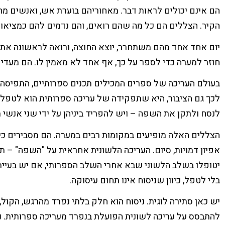
הם אינם יכולים לראות דבר. מאחוריהם בוערת אש, ואנשים מ
הקיר. הצללים הם כל מה שהם רואים, והם נדמים להם כמציאו
יום אחד אחד מהם משתחרר, יוצא החוצה, ורואה לראשונה את
חוזר למערה כדי לספר על כך, אף אחד לא מאמין לו. הם מעדי
בעולם העריכה של ספרים המכילים תכנים ספרותיים, התפיסה ש
לכך גם הציבור, היא שתפקידה של עריכה ספרותית הוא לטפל ב
לנסח ולתקן את השפה – ויש להפריד ביניהן על ידי שני אנשי 
הצללים האלה מופיעים במקומות רבים במערה. הם מסבירים כי 
אפיון דמויות, סיום. העריכה הלשונית אחראית על "השפה" – תחב
יטופלו בשלב הלשוני שבא אחרי השלב הספרותי, אם יש בעיית
בלי לטפל, כיוון שניסוח אינו תחום עיסוקה.
יש כאן סתירה לוגית. ניסוח הוא חלק בלתי נפרד מהרגש, הקול,
להתבסס על עריכה לשונית הפועלת בנפרד מעריכה ספרותית. ני