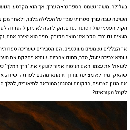
בעלילה. משהו נשמט. הספר נראה ערוך, אך הוא מקרטע. מגושם
השיטה שבה עורך ספרותי עובד על העלילה בלבד, ולאחר מכן 
הקול הפנימי של הסופר נפרם. הקול הזה לא ניתן להפרדה לפי
העצים גם יחד. ספר אינו מוצר מפורק. ספר הוא יצירה אחת, וק
אך הצללים נשמעים משכנעים. הם מסבירים שעריכה ספרותית זק
שהיא צריכה ייעול, סדר, תחום אחריות. שהיא מחלקת את העבו
לשאול את עצמו: האם הניסוח אמור לשקף את "דרך המלך" כפ
שהאקדמיה לא מציינת שדרך זו מתאימה גם לפרוזה ושירה, או
את מגוון הצבעים, הדקויות והסגנון המותאם לתיאורים, להלך ה
לקהל הקוראים?