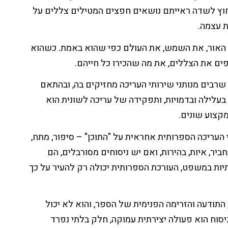
חוץ לשדה ראייתם נושאים חפצים המטילים צללים על
ת עצמה.
 האור, את השמש, את העולם כפי שהוא באמת. כשהוא
פים את הצללים, את מה שהכירו כל חייהם.
רבים מנותני שירותי העריכה מחזיקים בה, ובהתאם
עלילה ובדמויות, ותפקידה של עריכה לשונית הוא
מקצוע שונים.
העריכה הספרותית אחראית על "התוכן" – סיפור, מתח,
יר, איות, בהירות, ואם יש ניסוחים מסורבלים, הם
יות במשפט, העורכת הספרותית יכולה רק להעיר על כך
 התודעה והזרימה הפנימית של הספר, והוא לא יכול
סוח הוא פעולה יצירתית עמוקה, חלק בלתי נפרד