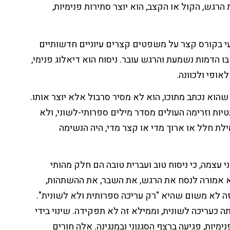
הרגש, הקול או הקצב, הוא יוצר סתירות פנימיות,
ועי בקורס קצר על משפטים קצרים עיוניים חדשותיים
בו הדמות נשמעת והרגש עובר. ניסוח הוא דיאלוג פנימי,
ופי ולכוונה.
וא נכתב מתוכו, הוא לא מסיר סרבול אלא יוצר אותו.
טיות וזרימה העולים מסדר מילים ספרותי-לשוני, ולא
לת חלל או ארוך מדי או קצר מדי, היה הנשימה
י עצמה, כי ניסוח טוב ועברית טובה הם חלק מהותי
יא אמורה לנסח את הרגש, את השבר, את ההשתהות,
זה לא משום שהיא "רק עריכה ספרותית ולא לשונית".
 כעריכה לשונית, וממילא זה לא תפקידה. שינוי בידי
מיות, פגיעה ברצף הסגנוני ובמנגינה. אלה חורים