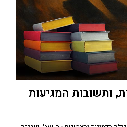
ת, ותשובות המגיעות
ה בדמויות ובאמינות - ה"יער", ועריכה