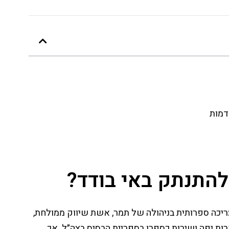
דמות
התנתק באי בודד?
ריכה ספרותית בניהולה של תמר, אשת שיווק ממולחת,
ות יפה ושירות כספרן בספריית הבסיס בצה״ל. אך