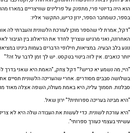
הוא היה בדיוטי פרי, מתפנק על
פרלינים שוויצריים במארז מהו
בספר, כשמחבר הספר, ירון כריש, התקשר אליו:
"דקל, אמרת לי שהספר מוכן לעורכת הלשונית והעברתי לה אותו
האחרונה, ואני מרגיש שצריך לחדד את הדיאלוג בין הגיבור לא
נוגע בלב הבעיה. במציאות, חילופי הדברים בעמות בינינו במציאו
יותר כואבים. אין לזה ביטוי בטקסט. יש לך זמן לדבר על זה?"
"היי, מה נשמע יא כריש?" דקל צחק, "האמת היא שאני בדרך ל
בשלושה סבבים מסודרים. אחרי שהעריכה הלשונית תסיים את
סבלנות. תסמוך עליה, היא באמת מעולה, השפה אצלה מאוד מו
"היא מבינה בעריכה ספרותית?" ירון שאל.
"היא עורכת לשונית. כדי לעשות את העבודה שלה היא לא צריכה
עשיתי בעצמי כעורך ספרותי".