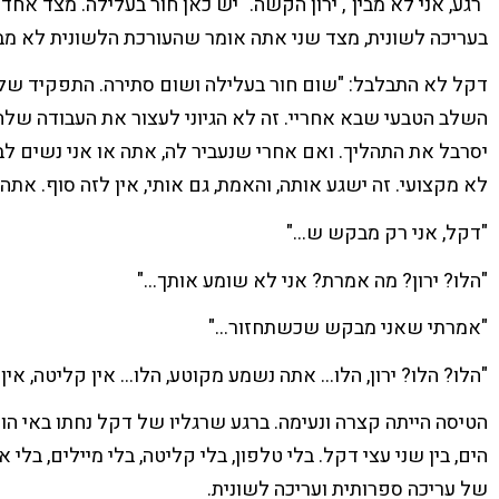
"רגע, אני לא מבין", ירון הקשה. "יש כאן חור בעלילה. מצד א
בעריכה לשונית, מצד שני אתה אומר שהעורכת הלשונית לא מבי
דקל לא התבלבל: "שום חור בעלילה ושום סתירה. התפקיד שלה
השלב הטבעי שבא אחריי. זה לא הגיוני לעצור את העבודה שלה,
יסרבל את התהליך. ואם אחרי שנעביר לה, אתה או אני נשים לב
לא מקצועי. זה ישגע אותה, והאמת, גם אותי, אין לזה סוף. אתה
"דקל, אני רק מבקש ש…"
"הלו? ירון? מה אמרת? אני לא שומע אותך…"
"אמרתי שאני מבקש שכשתחזור…"
"הלו? הלו? ירון, הלו… אתה נשמע מקוטע, הלו… אין קליטה, אין
הטיסה הייתה קצרה ונעימה. ברגע שרגליו של דקל נחתו באי ה
הים, בין שני עצי דקל. בלי טלפון, בלי קליטה, בלי מיילים, בלי 
של עריכה ספרותית ועריכה לשונית.