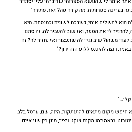
חד אתה אומר לי שהנושא הספרותי שדיברתי עליו יסתדר
נה בעריכה ספרותית. מה קורה פה? זאת סתירה".
 הוא להשלים אותי, כעורכת לשונית וכמנסחת. היא
 להחזיר לי את הספר, ואז שוב להעביר לה. זה סתם
 לעוד משהו? שוב נגיד לה שתעצור ואז נחזיר לה? זה
 באמת רוצה להיכנס ללופ הזה ירון?"
 קלי…"
וא חיפש מקום מתאים להתנתקות. הינה, שם, ערסל בלב
אינטרנט. נראה כמו מקום שקט ויציב, מוגן בין שני איים