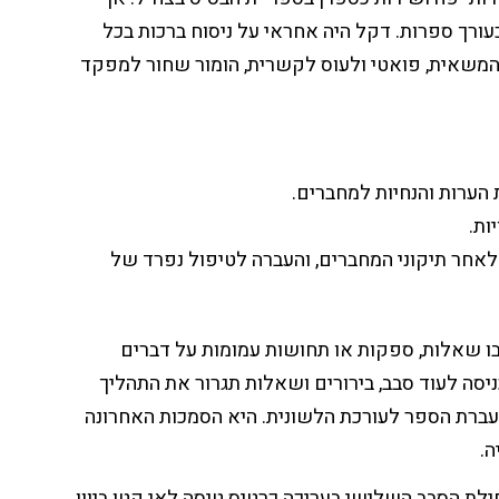
ורך ספרות. דקל היה אחראי על ניסוח ברכות בכל
ג המשאית, פואטי ולעוס לקשרית, הומור שחור למפקד
ת הערות והנחיות למחברים.
ות.
חר תיקוני המחברים, והעברה לטיפול נפרד של
 בו שאלות, ספקות או תחושות עמומות על דברים
סה לעוד סבב, בירורים ושאלות תגרור את התהליך
ברת הספר לעורכת הלשונית. היא הסמכות האחרונה
ה.
לת הסבב השלישי בעריכה כרטיס טיסה לאי קטן ביוון.