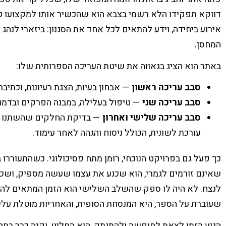
דווקא תפקידו הלא רשמי בצבא הוא שהכשיר אותו למקצועו כע
אירוע ביחידה, וידע להתאים לכל אחד את הסגנון: ביזארי לנה
המחסן.
באתר הוא הציג בגאווה את שיטת העריכה הספרותית שלו:
סבב עריכה ראשון
— אבחון בעיות, הצגת רעיונות, וכתיב
סבב עריכה שני
— טיפול בעלילה, במבנה הפרקים ובדמוי
סבב עריכה שלישי ואחרון
— בדיקת החלקים שהשתנו לא
עורכת לשונית, הכולל ניסוח והגהה לאחר עימוד.
כך פעל גם בפרויקט הנוכחי, רומן מתח פסיכולוגי. כשהתעוררו
שאינם זורמים לגמרי, הוא שכנע את עצמו שעשה מספיק, ושכני
לנצח. לא היה לו ספק שהשלב השלישי הוא הזמן המתאים להע
שעוברת על הספר, היא המנסחת הסופית, והאחריות מוטלת עלי
הגיע הזמן לצאת לחופשה ולהתנתק, הוא החליט, וקנה כבר בתחי