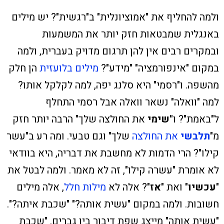
ולמה להחליף את "אמוציונלית" ב"רגשית"? יש מילים
באנגלית שמבטאות חזק יותר את המשמעות
ובמקרים רבים אין להן תרגום מדויק בעברית, ולמה
במקום "אינפורמציה" "מידע"?
מילים בלועזית
הן חלק
מהשפה. ו"רסמי" היא סלנג יפה, למה לקלקל אותו?
למה "וואלה" נשאר וואלה אבל רסמי התחלף
ל"באמת"? ו
"שימי
את החולצה שלך" הרבה יותר חזק
מ"
תלבשי
את החולצה
שלך" וגם טבעי. ומה רע ב"עשר
קילו"? הרי הדמות לא מחשבת את דבריה, היא בוודאי
לא אומרת "עשרה קילו", זה לא מאמר. ולמה לבטל את
"
עכשיו
" ואת "
אז
"? אלה לא
מילות חלל
, אלה מילים
חשובות. ולמה במקום "עשית אותה?" "שכבת איתה?".
"עשית אותה" מייצג שפת דיבור בין גברים. "שכבת