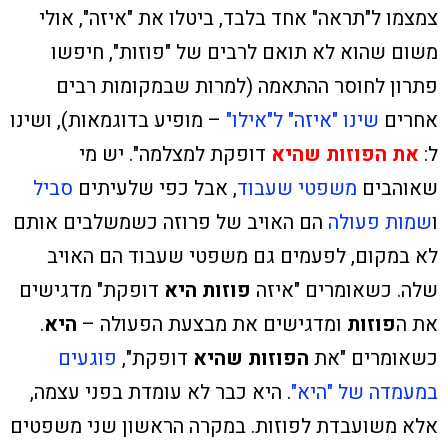
צמצמו ל"תראה" אחד בלבד, ביטלו את "איזה", אולי
משום שהוא לא תואם לרבים של "פוזות", חיפשו
פתרון לחוסר ההתאמה (למרות שבמקומות רבים
אחרים
שינו "איזה" ל"אילו"
– מופיע בדוגמאות), ושינו
ל:
את הפוזות שהיא
דופקת למצלמה". יש מי
שאוהבים
משפטי שעבוד
,
אבל כפי שלעיתים
סביל
ו
שמות פעולה
הם האויב של פרוזה כשמשלבים אותם
לא במקום, לפעמים גם משפטי שעבוד הם האויב
שלה. כשאומרים "איזה
פוזות היא
דופקת" מדגישים
את ה
פוזות
ומדגישים את מבצעת הפעולה –
היא
.
כשאומרים "את
הפוזות שהיא
דופקת",
פוגעים
במעמדה של "היא"
. היא כבר לא עומדת בפני עצמה,
אלא משועבדת לפוזות. במקרה הראשון שני משפטים