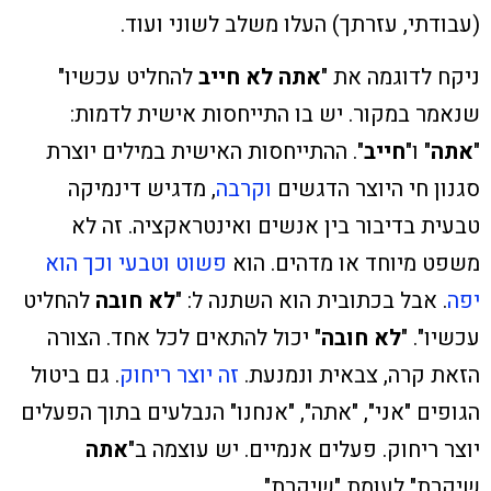
(עבודתי, עזרתך) העלו משלב לשוני ועוד.
ניקח לדוגמה את "
אתה
לא חייב
להחליט עכשיו"
שנאמר במקור. יש בו התייחסות אישית לדמות:
"
אתה
" ו"
חייב
". ההתייחסות האישית במילים יוצרת
סגנון חי היוצר הדגשים
וקרבה
, מדגיש דינמיקה
טבעית בדיבור בין אנשים ואינטראקציה. זה לא
משפט מיוחד או מדהים. הוא
פשוט וטבעי וכך הוא
יפה
. אבל בכתובית הוא השתנה ל: "
לא חובה
להחליט
עכשיו". "
לא חובה
" יכול להתאים לכל אחד. הצורה
הזאת קרה, צבאית ונמנעת.
זה יוצר ריחוק
. גם ביטול
הגופים "אני", "אתה", "אנחנו" הנבלעים בתוך הפעלים
יוצר ריחוק. פעלים אנמיים. יש עוצמה ב"
אתה
שיקרת" לעומת "שיקרת".