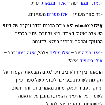
•
זאת דוגמה
יפה –
אלו דוגמאות
יפות.
• זה ספר
מעניין –
אלו ספרים
מעניינים.
אֵ
ילו? ?which
היא צורת הרבים בזכר ונקבה של כינוי
השאלה "איזה" ו"איזו". היא נכתבת עם י' בכתיב
המנוקד והחסר ובכתיב המלא. לדוגמה:
•
איזו מילה
זו? –
אילו מילים
אלה?;
איזה ביטוי
זה? –
אילו ביטויים
אלה?
התאמה בין יחיד/רבים וזכר/נקבה מבטאת הקפדה על
תקינות לשונית. בעריכה לשונית של ספרי עיון
ומחקר, עבודות אקדמיות, מאמרים וכדומה חשוב
לשמור על ההתאמה הזאת, וכמובן על התאמה
למשמעות. תיקונים יהיו למשל: