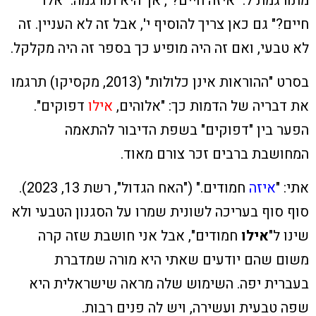
מתורגמת ל: "איזה חיים?", אך היא תורגמה: "אלו
חיים?" גם כאן צריך להוסיף י', אבל זה לא העניין. זה
לא טבעי, ואם זה היה מופיע כך בספר זה היה מקלקל.
בסרט "ההוראות אינן כלולות" (2013, מקסיקו) תרגמו
את דבריה של הדמות כך: "אלוהים,
אילו
דפוקים".
הפער בין "דפוקים" בשפת הדיבור להתאמה
המחושבת ברבים זכר צורם מאוד.
אתי: "
איזה
חמודים." ("האח הגדול", רשת 13, 2023).
סוף סוף בעריכה לשונית שמרו על הסגנון הטבעי ולא
שינו ל"
אילו
חמודים", אבל אני חושבת שזה קרה
משום שהם יודעים שאתי היא מורה שמדברת
בעברית יפה. השימוש שלה מראה שישראלית היא
שפה טבעית ועשירה, ויש לה פנים רבות.