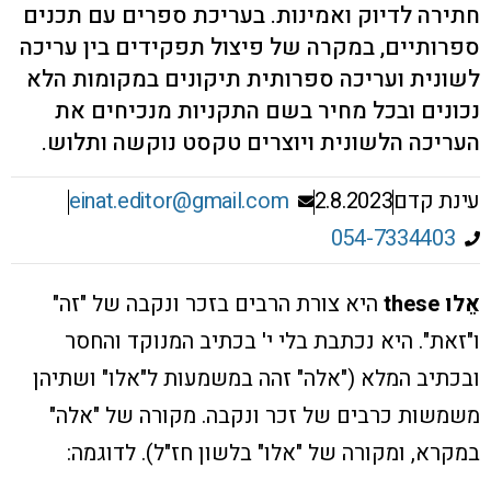
חתירה לדיוק ואמינות. בעריכת ספרים עם תכנים
ספרותיים, במקרה של פיצול תפקידים בין עריכה
לשונית ועריכה ספרותית תיקונים במקומות הלא
נכונים ובכל מחיר בשם התקניות מנכיחים את
העריכה הלשונית ויוצרים טקסט נוקשה ותלוש.
עינת קדם
2.8.2023
einat.editor@gmail.com
054-7334403
אֵלו these
היא צורת הרבים בזכר ונקבה של "זה"
ו"זאת". היא נכתבת בלי י' בכתיב המנוקד והחסר
ובכתיב המלא ("אלה" זהה במשמעות ל"אלו" ושתיהן
משמשות כרבים של זכר ונקבה. מקורה של "אלה"
במקרא, ומקורה של "אלו" בלשון חז"ל).
לדוגמה: