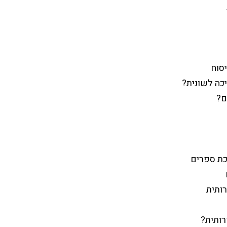
יסוח
כה לשונית?
ם?
כת ספרים
רותית
רותית?