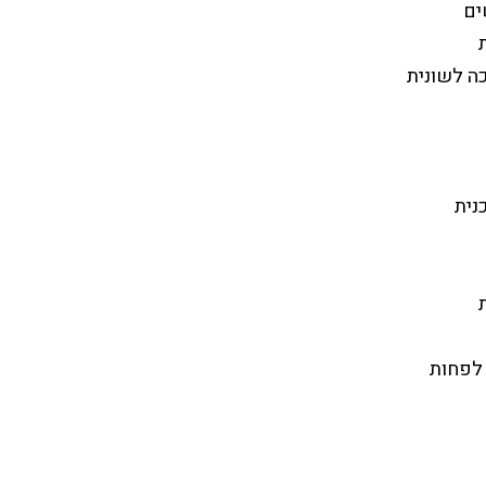
ים
כה לשונית
נית