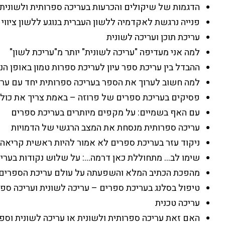
הדגמות של שיקולים והכרעות בעריכה ספרותית ולשונית
פנייה נרגשת לאקדמיה ללשון העברית בנוגע ללשון ציווי
עריכת תוכן ועריכה לשונית
למה אני מעדיפה "עריכה לשונית" יותר מ"עריכת לשון"
ההבדל בין עריכת ספר עיון לעריכת ספרות טמון באופן הנ
למה חשוב לערוך את הספר בעריכה ספרותית יחד עם ערי
פסיקים בעריכת ספרים של פרוזה – באמת צריך את כול
עם האף בשמיים: על מקפים מיותרים בעריכת ספרים
עריכה ספרותית מנסחת את המצב הרגשי של הדמויות
ניקוד עזר בעריכת ספרים לא אמור להיות ראשית קריאה
שימו לב… מתחוללת כאן דרמה…: על שלוש נקודות בערי
מהפכת הכתיב המלא והשפעתה על עולם עריכת הספרים
טיפול בסלנג בעריכת ספרים – עריכה לשונית ועריכה ספ
עריכה טכנית
האם זאת עריכה ספרותית ולשונית או עריכה לשונית וספ