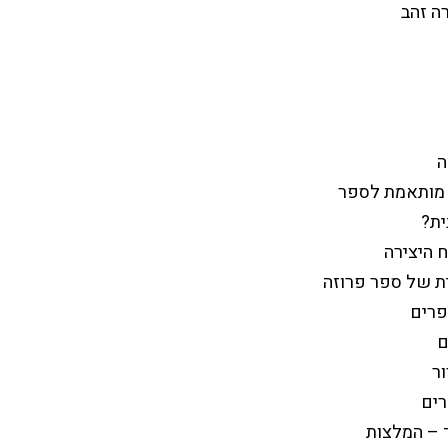
ה זהב
ה
' מותאמת לספר
ית?
 היצירה
ית של ספר פרוזה
פרים
ם
ור
רים
ד – המלצות