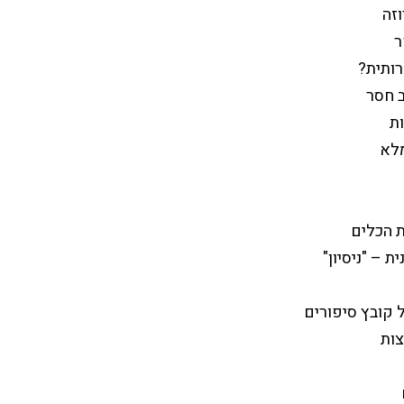
זה
ר
רותית?
ב חסר
ת
מלא
 הכלים
 – "ניסיון"
 קובץ סיפורים
צות