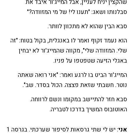
שהקצין יניח לעניין, אבל המייג'ור איבד את
סבלנותו ושאג: "תענו לי! של מי המזוודה?"
סבא הבין שהוא לא מתכוון לוותר.
הוא נעמד זקוף ואמר לו באנגלית, בקול בטוח: "זה
שלי. המזוודה שלי", מקווה שהמייג'ור לא יבחין
באגלי הזיעה שטפטפו על פניו.
המייג'ור הביט בו לרגע ואמר: "אני רואה שאתה
נוטר. חשבתי שזאת פצצה. הכול בסדר. שב".
סבא חזר להתיישב במקומו ונשם לרווחה.
האוטובוס המשיך בדרכו לטבריה.
אני
: יש לי שתי גרסאות לסיפור שערכתי. בגרסה 1