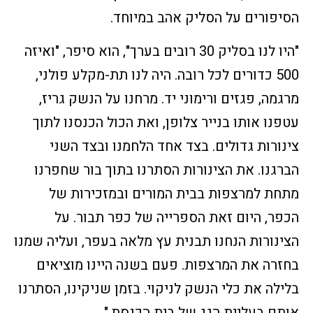
הסיפורים על הסליק אהב במיוחד.
"
היו לנו בסליק 30 רובים בערך", הוא סיפר, "ואיזה
500 כדורים לכל רובה. היה לנו תת-מקלע פולני,
מרגמה, פגזים ורימוני יד. מרחנו על הנשק גריז,
עטפנו אותו בנייר צלופן, ואת הכול הכנסנו לתוך
צינורות גדולים. בצד אחד הלחמנו ובצד השני
הברגנו. את הצינורות הסתרנו בתוך בור שחפרנו
מתחת למרצפות בבית המורים ובמזכירות של
הכפר, היום זאת הספרייה של כפר תבור. על
הצינורות הנחנו תבנית עץ מלאה בעפר, ועליה שמנו
בחזרה את המרצפות. פעם בשנה היינו מוציאים
בלילה את כלי הנשק לניקוי. בזמן שניקינו, הסתרנו
אותם בעליית הגג של בית הכנסת
".