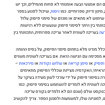
ם הם אמצעי הבעה אומנותי לא פחות מהמילים, וכך יש
מינון ודיוק ספרותיים.
כמו
ניסוח
, שיכול לפגוע בספר
 שימוש לא מתאים או מוגזם של סימני פיסוק עלול
כוונתי בין היתר לסימני פיסוק שנעשים ללא רגישות
עה
בעריכה לשונית לאחר עריכה ספרותית, התכוונתי בין
לל מנדט מלא בתחום סימני הפיסוק, על בסיס ההנחה
לא מסכימה עם הגישה הזאת. אם בעריכה לשונית משנים
ופסיק
או
סימן קריאה
או
שלוש נקודות
או
מירכאות
–
ראיתי, האקדמיה מציינת שכללי הפיסוק מתאימים
ה בסימני פיסוק על ידי עורכי לשון מעידה בעיקר על
כה לשונית לא לומדים להשתמש בסימני פיסוק. כמו
טקסט שלם (שגם הם לא נלמדים בקורס עריכה
 למנגינה שלו, למשמעות ולסגנון הספר. צריך להקשיב