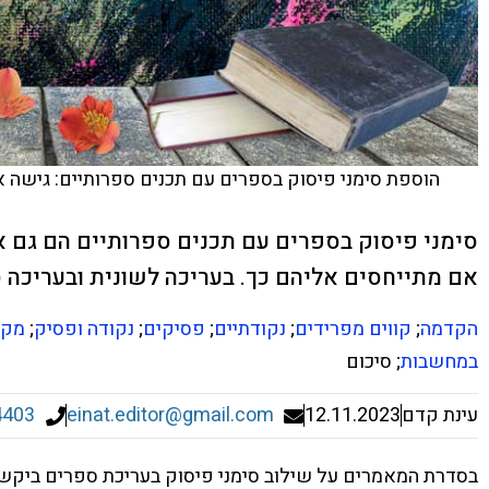
הוספת סימני פיסוק בספרים עם תכנים ספרותיים: גישה א
סימני פיסוק בספרים עם תכנים ספרותיים הם גם א
אם מתייחסים אליהם כך. בעריכה לשונית ובעריכה ס
הקדמה
;
קווים מפרידים
;
נקודתיים
;
פסיקים
;
נקודה ופסיק
;
מקפ
במחשבות
; סיכום
עינת קדם
12.11.2023
einat.editor@gmail.com
4403
בסדרת המאמרים על שילוב סימני פיסוק בעריכת ספרים ביקש