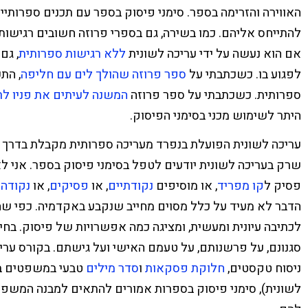
האווירה והזרימה בספר. סימני פיסוק בספר עם תכנים ספרותיי
להתייחס אליהם. כמו בשירה, גם בספרי פרוזה חשובים רגישות, 
אם הוא נעשה על ידי עריכה לשונית
ללא רגישות ספרותית
, גם
לפגוע בו. כשכתבתי על
ספר פרוזה שהולך לים עם חליפה
, הת
ספרותית. כשכתבתי על ספר פרוזה
המשנה לעיתים את פניו לר
היתר לשימוש מכני בסימני הפיסוק.
עריכה לשונית הפועלת בנפרד מעריכה ספרותית מקבלת בדרך כ
שרק
בעריכה לשונית יודעים לטפל בסימני פיסוק בספר. אני 
פסיק ל
קו מפריד
, או מוסיפים
נקודתיים
, או
פסיקים
, או
נקודה 
הדבר לא מעיד על כלל מסוים מחייב שנקבע באקדמיה. כפי שה
לכתיבה עיונית ומעשית, ומציגה כמה אפשרויות של פיסוק. בחיר
סגנונם, על פרשנותם, על טעמם האישי ועל גישתם. בקורס ערי
ניסוח טקסטים,
חלוקת פסקאות
ו
סדר מילים
טבעי במשפטים ב
לשונית), סימני פיסוק בספרות אמורים להתאים למבנה המשפט,