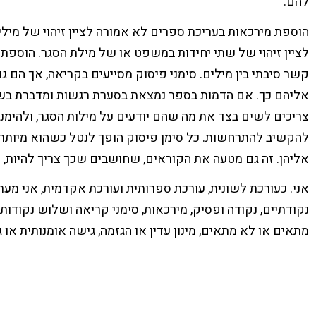
להם.
הוספת מירכאות בעריכת ספרים לא אמורה לציין זיהוי של מיל
לציין זיהוי של שתי יחידות במשפט או של מילת הסגר. הוספת ק
קשר סיבתי בין מילים. סימני פיסוק מסייעים בקריאה, אך הם 
אליהם כך. אם הדמות בספר נמצאת בסערת רגשות ומדברת בשט
צריכים לשים בצד את מה שהם יודעים על מילות הסגר, ולהימנע
להקשיב להתרחשות. כל סימן פיסוק הופך לנטל כשהוא מיותר
אליהן. זה גם מטעה את הקוראים, שחושבים שכך צריך להיות, ומ
אני. כעורכת לשונית, עורכת ספרותית ועורכת אקדמית, אני מע
נקודתיים, נקודה ופסיק, מירכאות, סימני קריאה ושלוש נקודות ע
מתאים או לא מתאים, מינון עדין או הגזמה, גישה אומנותית או ג