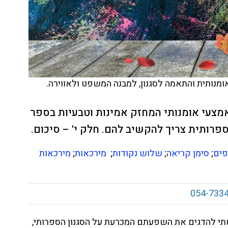
ומנותית והתאמה לסגנון, למבנה המשפט ולאווירה.
מצעי אומנותי המחזק אמינות וטבעיות בספר
פרותית צריך להקשיב להם. חלק י' – סיכום.
ים
;
סימן קריאה
;
שלוש נקודות
;
מירכאות
;
מירכאות
054-733
תי להדגים את השפעתם המכרעת על הסגנון הספרותי,