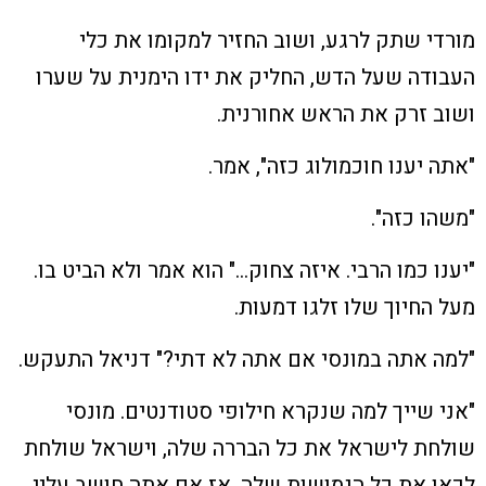
מורדי שתק לרגע, ושוב החזיר למקומו את כלי
העבודה שעל הדש, החליק את ידו הימנית על שערו
ושוב זרק את הראש אחורנית.
"אתה יענו חוכמולוג כזה", אמר.
"משהו כזה".
"יענו כמו הרבי. איזה צחוק…" הוא אמר ולא הביט בו.
מעל החיוך שלו זלגו דמעות.
"למה אתה במונסי אם אתה לא דתי?" דניאל התעקש.
"אני שייך למה שנקרא חילופי סטודנטים. מונסי
שולחת לישראל את כל הבררה שלה, וישראל שולחת
לכאן את כל הנמושות שלה. אז אם אתה חושב עליי