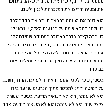
פטפטו בקול רם, יישרו את העניבות שלהם בתנועה
אוטומטית והריצו את המלצריות לכאן ולשם.
הוא לעס את הטוסט בחמאה ושתה את הקפה לבד
בשולחן. דווקא שמח על הרגעים האלה, שנראו לו
כשהייה קצרה בדרך הארוכה המתוקה שחיכתה לו.
בעוד האחרים אכלו ופטפטו, חישב את מצבו הכלכלי.
את רוב המשכורת חסך, לא היה לו על מה לבזבז.
תחושת גאווה העלתה חיוך על שפתיו ומילאה אותו
בביטחון.
בעשר, שעה לפני המועד האחרון לעזיבת החדר, נשכב
על המיטה וחייג למספר מתוך הכרטיס שרעד בידו.
היא לא ענתה, הוא לא השאיר הודעה. בעשר ועשרה
צלצל שוב, היא לא ענתה והוא לא השאיר הודעה. אחר