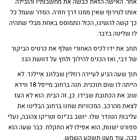
אחר. האישה הזאת כבשה את מחשבותיו והובילה
אותו לטירוף שאין ממנו דרך חזרה. הסדר שעמל כל
כך קשה להשיגו, הכול התמוסס באחת מבלי שתהיה
לו שליטה בדבר.
תחב את ידו לכיס האחורי ושלף את כרטיס הביקור
של דבי, ואז הכניס להילוך ולחץ על דוושת הגז.
תוך שעה הגיע לעיירה רוזלין שבלונג איילנד. לא
הייתה לו שום תוכנית. חנה ברחוב מייפל 18 ווידא
שוב את הכתובת שבידו. כן, זה הבית. הוא לא העז
לצאת מהרכב. המכוניות שחנו ברחוב הבליטו את
עליבות הטנדר שלו. יושב בג'ינס וטריקו צהובה, נעלי
ספורט ישנות, הוא אפילו לא התקלח. כבר שעה הוא
ככה, עוד מעט תשקע השמש.