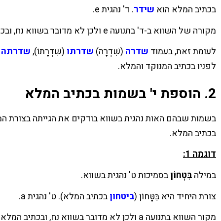
בכתיב המלא הוא
שידר
. ד' נהגית e.
מקורה של השווא ב-ד' בתנועה e ולכן לא מדובר בשווא נח, ובכתיב המלא יש להוסיף י':
לעומת זאת, בעמוד
שדרה
(שִׁדְרָה)
שדרתו
(שִׁדְרָתוֹ),
שדרתה
לפניו בכתיב המנוקד והמלא.
2. הוספת י' בשמות בכתיב המלא
בשמות שבהם האות נהגית בשווא בודקים את הגייתה בצורת המוצ
בכתיב המלא.
דוגמה 1:
במילה
בִּטְחוֹן
בסמיכות ט' נהגית בשווא.
צורת היחיד היא בִּטָּחוֹן (
ביטחון
בכתיב המלא). ט' נהגית a.
מקור השווא בתנועה a ולכן לא מדובר בשווא נח, ובכתיב המלא יש להוסיף י' לפניו. כך גם ב