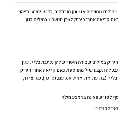
במילים מסוימות או שהן מוכפלות, כדי שיסייעו בזיהוי
 אחרי חיריק לציון תנועת i במילים כגון
 הכללים קבעו שאין להוסיף י' לציון תנועת i אחרי חיריק במילים שצורת היסוד שלהן נכתבת בלי י', כגון
התבטלה ונקבע ש-י' מתווספת כאם קריאה אחרי חיריק
צידו,
ף לפני שווא נח באמצע מילה.
ן לפניה י':