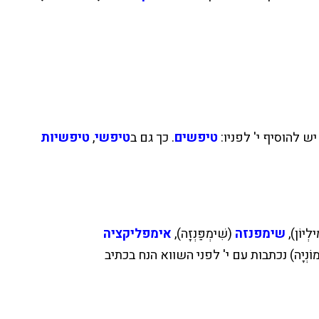
טיפשים
. כך גם ב
טיפשי
,
טיפשיות
ילְיוֹן),
שימפנזה
(שִׁימְפַּנְזָה),
אימפליקציה
רְמוֹנְיָה) נכתבות עם י' לפני השווא הנח בכתיב