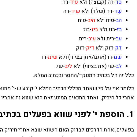
סד
-רה (קבוצה) ולא
סיד
-רה
שִׁד
-רה (שלד) ולא
שיד
-רה
הב
-טיח ולא
היב
-טיח
בז
-בוז ולא
ביז
-בוז
עב
-רית ולא
עיב
-רית
דק
-דוק ולא
דיק
-דוק
שמ
-רו (אתם/אתן בציווי) ולא
שימ
-רו
לב
-שי (את בציווי) ולא
ליב
-שי.
כלל זה חל בכתיב המנוקד/החסר ובכתיב המלא.
אחרי כל חיריק, ואחד התנאים המונע זאת הוא שווא נח אחריו 
1. הוספת י' לפני שווא בפעלים בכתיב המלא
בפעלים, אחת הדרכים לבדוק האם השווא שבא אחרי חיריק הוא