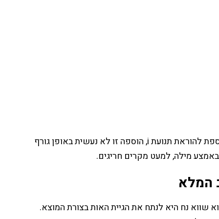
כלומר אף על פי שאחד מכללי הכתיב המלא י' קובע ש-י' מתווספת להוראת תנועת i, הוספה זו לא נעשית באופן גורף
באמצע מילה, למעט מקרים חריגים.
 שווא נח היא לנתח את הגיית האות בצורת המוצא.