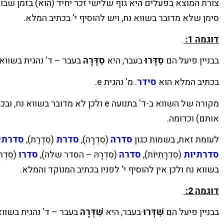
צורת המוצא בפעלים היא גוף שלישי זכר יחיד (הוא) בזמן שבו 
סימן שלא מדובר בשווא נח, ויש להוסיף י' בכתיב המלא.
דוגמה 1:
בבניין פיעל הם
סִדְּרוּ
בעבר, היא
סִדְּרָה
בעבר – ד' נהגית בשווא
בכתיב המלא הוא
סידר
. מ' נהגית e.
מקורה של השווא ב-ד' בתנועה e ולכן לא מדובר בשווא נח, ובכתיב המלא יש להוסיף י':
אותם) וכדומה.
לעומת זאת, בשמות כגון
סדרה
(סִדְרָה),
סדרת
(סִדְרַת),
סדרתי
סדרתיות
(סִדְרָתִיּוֹת),
סדרה
(סִדְרָהּ – הסדר שלה),
סדרו
(סִדְ
בשווא נח ולכן אין להוסיף י' לפניו בכתיב המנוקד והמלא.
דוגמה 2:
בבניין פיעל הם
שִׁדְּרוּ
בעבר, היא
שִׁדְּרָה
בעבר – ד' נהגית בשוו