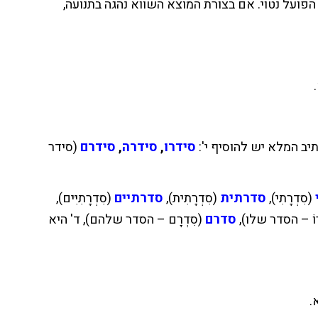
הפועל נטוי. אם בצורת המוצא השווא נהגה בתנועה,
.
סידרו
,
סידרה
,
סידרם
(סידר
(סִדְרָתִי),
סדרתית
(סִדְרָתִית),
סדרתיים
(סִדְרָתִיִּים),
רוֹ – הסדר שלו),
סדרם
(סִדְרָם – הסדר שלהם), ד' היא
א.