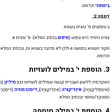
ביטחוני
וכדומה.
דוגמה 2:
ב-טִפְּשִׁים פ' נהגית בשווא.
צורת היחיד היא טִפֵּשׁ (
טיפש
בכתיב המלא). פ' נהגית e.
מקור השווא בתנועה e ולכן לא מדובר בשווא נח, ובכתיב המלא יש להוסיף י' לפניו:
וכדומה.
3. הוספת י' במילים לועזיות
האקדמיה ללשון העברית קבעה שמילים לועזיות כגון
מיליון
(מִ
(אִימְפְּלִיקַצְיָה),
אינדיקציה
(אִינְדִּיקַצְיָה),
דיסהרמוניה
(דִּיסְהַ
המנוקד/החסר ובכתיב המלא.
4. הוספת י' במילה סיסמה