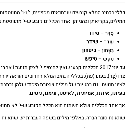
כללי הכתיב המלא קובעים שבתנאים מסוימים, י' ו-ו' מתווספות 
המילים, בקריאתן ובהגייתן. אחד הכללים קובע ש-י' מתווספת כאם קריאה
סִדֵּר –
סידר
שִׁדֵּר –
שידר
בִּטָּחוֹן –
ביטחון
טִפֵּשׁ –
טיפש
עד יוני 2017
צדו (צַד), בעתו (עת). בכללי הכתיב המלא החדשים הוראה זו 
לציון תנועת i גם בהטיות של מילים שצורת היסוד שלהן נכתבת בלי י' (צד, עת, את, אמת, אט, עם, נס וכו'), כגון
בעיתו, איתנו, אמיתית, לאיטנו, עימנו, ניסים.
אך אחד הכללים שלא השתנה הוא הכלל הקובע ש-י' לא תתווס
שווא נח סוגר הברה. באלפי מילים בשפה העברית יש שווא נח ואי