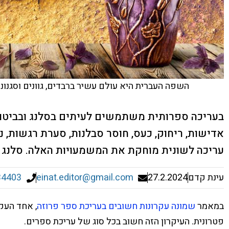
השפה העברית היא עולם עשיר ברבדים, גוונים וסגנו
בעריכה ספרותית משתמשים לעיתים בסלנג ובביטויים
אדישות, ריחוק, כעס, חוסר סבלנות, סערת רגשות, נ
עריכה לשונית מוחקת את המשמעויות האלה. סלנג וש
עינת קדם
27.2.2024
einat.editor@gmail.com
34403
במאמר
שמונה עקרונות חשובים בעריכת ספר פרוזה
, אחד העקר
פטרונית. העיקרון הזה חשוב בכל סוג של עריכת ספרים.