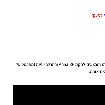
למענך
עים להקת Anna RF וההר
כב יונינה (מתבסס על
ים אותה.