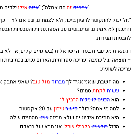
"
צמחים
זה
הם אחלה"; "
איזה
אילו
ילדים מהמ
"זה" יכול להתקשר לרעיון בזכר, ולא לצמחים, וגם אם לא – כ
והתכנון לא אמינים, ומתנגשים עם הספונטניות והטבעיות הנבנות
לתבניות ומגירות.
דוגמאות מכתוביות בסדרה ישראלית (בשינויים קלים, אך לא במ
– תוצאה של כתיבה ועריכה ספרותית, האדום נכתב בכתוביות 
עריכה לשונית:
מה חשבת, שאני אגיד לך
מברוק
מזל טוב
? שאני אחבק א
עשית
לקחת
סמים?
הוא
הכניס לו
מכות
הרביץ לו
למה מי אתה? כולך
פישר
טירון
עם 20 אקסטות
היא חתיכת אידיוטית שלא מבינה
שיט
מהחיים שלה
הכול
בולשיט
בלבולי שכל
. אני חרא של בנאדם