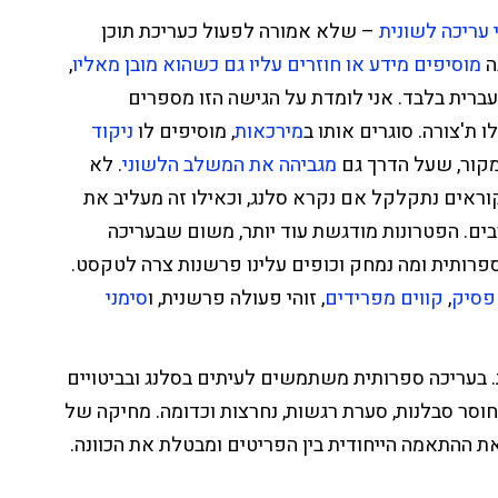
 עריכה לשונית
– שלא אמורה לפעול כעריכת תוכן
ה
מוסיפים מידע או חוזרים עליו גם כשהוא מובן מאליו
,
ברית בלבד. אני לומדת על הגישה הזו מספרים
 ת'צורה. סוגרים אותו ב
מירכאות
, מוסיפים לו
ניקוד
מקור, שעל הדרך גם
מגביהה את המשלב הלשוני
. לא
וראים נתקלקל אם נקרא סלנג, וכאילו זה מעליב את
ים. הפטרונות מודגשת עוד יותר, משום שבעריכה
פרותית ומה נמחק וכופים עלינו פרשנות צרה לטקסט.
פסיק
,
קווים מפרידים
, זוהי פעולה פרשנית, ו
סימני
בעריכה ספרותית משתמשים לעיתים בסלנג ובביטויים
 חוסר סבלנות, סערת רגשות, נחרצות וכדומה. מחיקה של
ההתאמה הייחודית בין הפריטים ומבטלת את הכוונה.