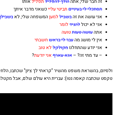
זה חבר שלי, אתה
הולך להפליל
תפליל
אותו
תסתכלי לי בעיניים
תביטי עליי
כשאני מדבר איתך
אני עושה את זה
בשביל
למען
המשפחה שלי, לא
בשבילך
אני לא יכול
להגיד
לומר
אתה
עושה טעות
טועה
אין לי מושג מה
עבר לי בראש
חשבתי
אני יודע שהתחלנו
מקולקל
לא טוב
– עד מתי זה? –
אנא עארף
אני יודעת
?
ולסיום, בהשראת משפט מהשיר
"קראתי לך ציון" שכתבו, הלחינו ומבצ
טקסט שכתבה קאסה גטו):
עברית היא עולם שלם, אבל מקטלג