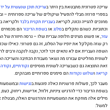
עריכה פטרונית מתבטאת בין היתר
ב
עריכת תוכן שנעשית על ידי
בספרי פרוזה מבלי להפעיל שיקולים של עריכה ספרותית – וב
מחנכים להגייה נכונה, לקריאה
בעברית תקנית בלבד
ולקריאה בע
וכתוביות. כשהם נתקלים ב
סלנג
או
בשפת הדיבור
הם מכסחים לו
עזר
, או פשוט מציגים חלופה עברית שלו – גרסה חיוורת של ה
רק שזה מקלקל את יופיו של הסלנג, זה גם פטרוני. כאילו שכק
השפה העברית אם לא נתאים זכר לזכר, נקבה לנקבה ורבים לרב
לשונית מחליטים עבורנו מה נשאר מעבודת הכתיבה והעריכה הס
זאת התוצאה גם כשבעריכה לשונית מוסיפים
נקודתיים
,
נקודה 
קריאה
ו
שלוש נקודות
הם סימנים ספרותיים מובהקים.
מעבר לכך, פעולות פרשניות כאלה פוגעות ב
נגישות
ובמשמעות. 
בשפת הדיבור כדי להדגיש ציניות, זלזול, אדישות, ריחוק, כעס,
מילים אלה מוחקת את המשמעויות וההדגשים האלה, מבטלת את 
למשל: