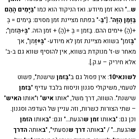
ש
…" הוא זמן מיודע. ואז הניקוד הוא כמו "
בַּיָּמִים הָהֵם
בַּזְּמַן הַזֶּה
".
["
בַּ
-" בפתח מציינת זמן מסוים:
בַּימים = בְּ
+(הַ) +ימים ההם. בַּזמן = בְּ +(הַ) + זמן הזה.
"
בְּ
+
הַ
זמן";
"
בְּ
זמן" בשווא מציינת זמן לא מיודע-
"
בְּ+
זְ
מן",
אך
מאחר ש-ז' מנוקדת בשווא, אין להוסיף שווא גם ב-ב'
אלא חיריק – ע.ק.].
לשונאי10
: אין פסול גם ב"
בַּזמן
שישנת", פשוט
לטעמי, משיקולי סגנון וניסוח בלבד עדיף "
בִּזמן
שישנת". השווה, דרך משל, "אותו
איש
" ו"אותו
האיש
"
– שתי הצורות כשרות, וזה עניין של העדפה וסגנון.
וכן גם: "
ב
אותו
זמן ש
הגעת…" וגם: "
ב
אותו
הזמן
ש
הגעת…" / "
ב
אותה
דרך ש
נסעתי", "
ב
אותה
הדרך