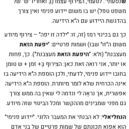
ש
נסעתי". לטעמי, הצירוף עצמו (בְּ ואחריו "ש" של
משפט טפל) יש בו משום יידוע פנימי ואין צורך
בהדגשת היידוע עם ה"א הידיעה.
כך גם בכינוי רמז (זה, זו: "ילדה זו יפה" – צירוף מיודע
משום ה"זו" שבו) ושמות פרטיים: "
יפעת הזאת
מעצבנת" (ולא: "
היפעת הזאת
מעצבנת"). כך, פחות
או יותר, אני רואה זאת כאן: הצירוף בְּ+ זמן + ש טומן
בחובו יידוע פנימי, לדעתי, ולכן הוספת ה"א הידיעה בו
אינה הכרחית שלא לומר מיותרת. הוספת ה"א הידיעה
אפשרית, אך נראֶה לי ונדמה לי שאין בה ממש צורך
גם מפני שמבינים מההקשר ומכל הביטוי שזה מיודע.
הנחליאלי
: ‫לא הבנתי את המעבר הלוגי. "יידוע פנימי"
הוא אפוא תכונתם של שמות פרטיים של בני אדם