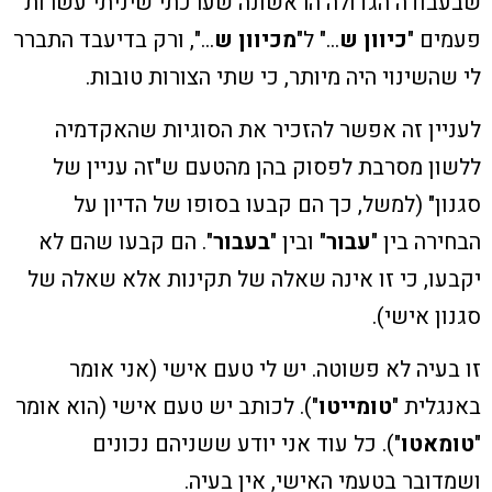
שבעבודה הגדולה הראשונה שערכתי שיניתי עשרות
פעמים "
כיוון ש
…" ל"
מכיוון ש
…", ורק בדיעבד התברר
לי שהשינוי היה מיותר, כי שתי הצורות טובות.
לעניין זה אפשר להזכיר את הסוגיות שהאקדמיה
ללשון מסרבת לפסוק בהן מהטעם ש"זה עניין של
סגנון" (למשל, כך הם קבעו בסופו של הדיון על
הבחירה בין "
עבור
" ובין "
בעבור
". הם קבעו שהם לא
יקבעו, כי זו אינה שאלה של תקינות אלא שאלה של
סגנון אישי).
זו בעיה לא פשוטה. יש לי טעם אישי (אני אומר
באנגלית "
טומייטו
"). לכותב יש טעם אישי (הוא אומר
"
טומאטו
"). כל עוד אני יודע ששניהם נכונים
ושמדובר בטעמי האישי, אין בעיה.