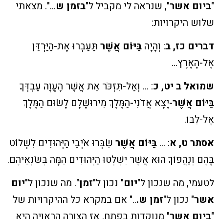
"
ביום אשר
", שנראה לי מקביל ל"
בזמן ש
…". מצאתי
שלוש היקרויות:
דברים כז, ב
: וְהָיָה
בַּיּוֹם אֲשֶׁר
תַּעַבְרוּ אֶת-הַיַּרְדֵּן
אֶל-הָאָרֶץ…
שמואל ב יט, כ
: … וְאַל-תִּזְכֹּר אֵת אֲשֶׁר הֶעֱוָה עַבְדְּךָ
בַּיּוֹם אֲשֶׁר
-יָצָא אֲדֹנִי-הַמֶּלֶךְ מִירוּשָׁלִָם לָשׂוּם הַמֶּלֶךְ
אֶל-לִבּוֹ.
אסתר ט, א
: …
בַּיּוֹם אֲשֶׁר
שִׂבְּרוּ אֹיְבֵי הַיְּהוּדִים לִשְׁלוֹט
בָּהֶם וְנַהֲפוֹךְ הוּא אֲשֶׁר יִשְׁלְטוּ הַיְּהוּדִים הֵמָּה בְּשֹׂנְאֵיהֶם.
לטעמי, מה שנכון ל"
יום
" נכון ל"
זמן
". מה שנכון ל"
יום
אשר
" נכון ל"
זמן ש.
.." אם במקרא כל ההיקרויות של
"
ביום אשר
" מנוקדות בפתח, אז הצורה הראויה היא