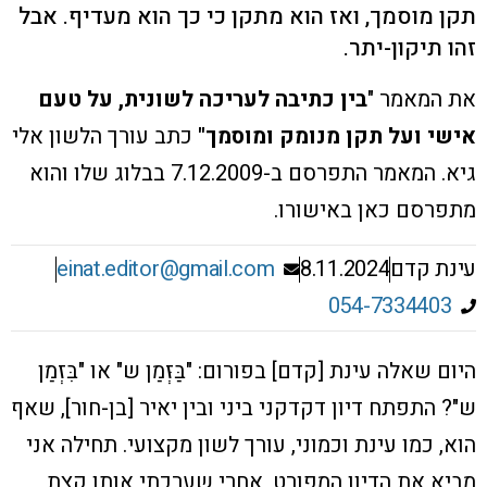
תקן מוסמך, ואז הוא מתקן כי כך הוא מעדיף. אבל
זהו תיקון-יתר.
את המאמר "
בין כתיבה לעריכה לשונית, על טעם
אישי ועל תקן מנומק ומוסמך"
כתב עורך הלשון אלי
גיא. המאמר
התפרסם ב-7.12.2009 בבלוג שלו והוא
מתפרסם כאן באישורו.
עינת קדם
8.11.2024
einat.editor@gmail.com
054-7334403
היום שאלה עינת [קדם] בפורום: ‫"בַּזְּמַן ש" או "בִּזְמַן
ש"? ה
תפתח דיון דקדקני ביני ובין יאיר [בן-חור], שאף
הוא, כמו עינת וכמוני, עורך לשון מקצועי. תחילה אני
מביא את הדיון המפורט, אחרי שערכתי אותו קצת,