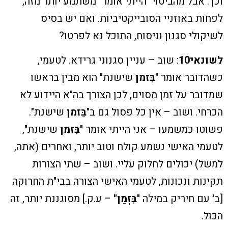
וכך. אבל מהביטוי "הייתי אומר" משתמע יותר מזה,
לפחות באוזניי הסובייקטיביות. ואם יש בסיס
לשיקולי סגנון וניסוח, התוכל נא לפרטו?
לשונאי10
: שוב – עניין סגנוני גרידא. לטעמי,
כשהדובר אומר "
בִּזמן
שישנת" הוא מבין בראשו
שמדובר על זמן מסוים, לכן הצורך בה"א היידוע לא
הכרחי. ושוב – אין כל פסול גם ב"
בַּזמן
שישנת".
פשוטו כמשמעו – אני הייתי אומר "
בִּזמן
שישנת",
לטעמי האישי נשמע קולח וטוב יותר, ואחרים (אתה,
למשל) יכולים לחלוק עליי. ושוב – שתי הצורות
תקינות ונכונות, לטעמי האישי הצורה בבי"ת החרוקה
[ב' עם חיריק במילה "
בִּזְמַן"
– ע.ק.] מסוגננת יותר, זה
הכול.