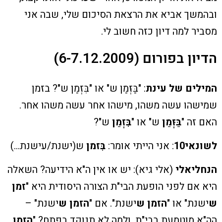
ובהמשך אביא את הרצאת הסיכום שלי, שבה אני
מסביר למה דיון כזה חשוב לי.
הדיון בפורום (6-7.12.2009)
המילים של עינת
: "בַּזְּמַן ש" או "בִּזְמַן ש"? בזמן
שמישהו עשה משהו, מישהו אחר עשה משהו אחר.
האם זה "
בַּזְּמַן
ש" או "
בִּזְמַן
ש"?
לשונאי10
: אני הייתי אומר:
בִּזמן
ש(ישנת/עישנת…)
הנחליאלי
(אלי גיא): יש או אין ה"א הידיעה? השאלה
היא אם לפני הופעת הבי"ת הצורה היסודית היא "
זמן
ש
ישנת" או "
הזמן ש
ישנת". אם "
הזמן ש
ישנת" –
הה"א מוטמעת בבי"ת, ולמה לא תנוקד בפתח? "
הזמן