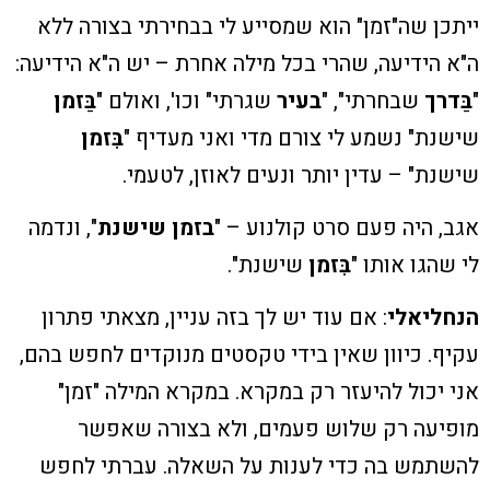
ייתכן שה"זמן" הוא שמסייע לי בבחירתי בצורה ללא
ה"א הידיעה, שהרי בכל מילה אחרת – יש ה"א הידיעה:
"
בַּדרך
שבחרתי", "
בעיר
שגרתי" וכו', ואולם "
בַּזמן
שישנת" נשמע לי צורם מדי ואני מעדיף "
בִּזמן
שישנת" – עדין יותר ונעים לאוזן, לטעמי.
אגב, היה פעם סרט קולנוע – "
בזמן שישנת
", ונדמה
לי שהגו אותו "
בִּזמן
שישנת".
הנחליאלי
: ‫אם עוד יש לך בזה עניין, מצאתי פתרון
עקיף. כיוון שאין בידי טקסטים מנוקדים לחפש בהם,
אני יכול להיעזר רק במקרא. במקרא המילה "זמן"
מופיעה רק שלוש פעמים, ולא בצורה שאפשר
להשתמש בה כדי לענות על השאלה. עברתי לחפש