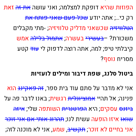
הפוזות שהיא
דופקת למצלמה; ואני עושה
את זה
זאת
רק כי…; אתה יודע
שכל פעם שאני פותח את
הטלוויזיה
שכשאני מדליק טלוויזיה
; -מתי מקבלים
משכורת? –
בעשירי
בעשרה
;
אתמול בלילה
אמש
קיבלתי טיפ; למה, אתה רוצה לדפוק לי
עוד
קטע
מסריח
נוסף
?
ביטול סלנג, שפת דיבור ומילים לועזיות
אני לא מדבר על סתם עוד בית ספר,
זה פאקינג
הוא
פנינה; אל תהיי
אמוציונלית
רגשית
; באנו לדבר פה על
ביזנס
עסקים
; היא
הפרטנרית
השותפה
שלי;
איזה
שואו
איזו הופעה
עשית לנו;
תהרוג אותי אם אני
זוכר
אני בחיים לא
זוכר
;
תקשיב
,
שמע
, אני לא מוכנה לזה;