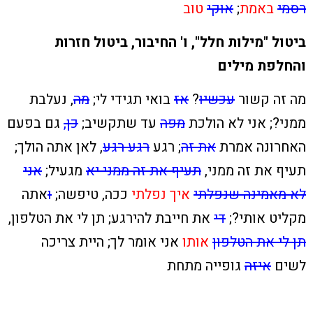
רסמי
באמת
;
אוקי
טוב
ביטול "מילות חלל", ו' החיבור, ביטול חזרות
והחלפת מילים
מה זה קשור
עכשיו
?
אז
בואי תגידי לי;
מה
, נעלבת
ממני?; אני לא הולכת
מפה
עד שתקשיב;
כן,
גם בפעם
האחרונה אמרת
את זה
; רגע
רגע רגע
, לאן אתה הולך;
תעיף את זה ממני,
תעיף את זה ממני יא
מגעיל;
אני
לא מאמינה שנפלתי
איך נפלתי
ככה, טיפשה;
ו
אתה
מקליט אותי?;
די
את חייבת להירגע; תן לי את הטלפון,
תן לי את הטלפון
אותו
אני אומר לך; היית צריכה
לשים
איזה
גופייה מתחת