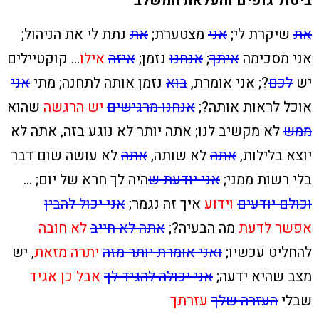
ביטול גופים והעלאת המשלב
את
שיקרת לי;
אני
מצטערת;
את
נתת לי את הניהול;
אני מסכימה
איתך
;
אנחנו
נזמן;
איזה
אילו
… קוקטיילים
יש
לכם
?; אני אומרת,
בוא
נזמן אותה לתחנה; מתי
אני
אוכל לראות אותה?;
אנחנו מרגישים
יש הרגשה
שהוא
ממש
לא מקשיב לנו; אתה יותר לא נוגע בזה, אתה לא
יוצא בלילות,
אתה
לא שותה,
אתה
לא עושה שום דבר
בלי רשות ממני;
אני יודעת ש
היה לך חרא של יום; …
וכולם יודעים
וידוע
איך זה נגמר;
אני יכול להבין
אפשר לדעת
מה הבעיה?;
אתה לא חייב
לא חובה
להחליט עכשיו;
ואני אומרת יותר מזה
יתרה מזאת
, יש
מצב שהיא ידעה;
אני יכולה להגיד לך
אבל כן אגיד
שבלי
העזרה שלך
עזרתך