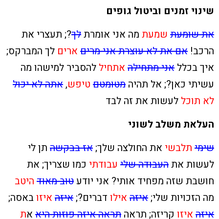
שינוי זמנים וביטול גופים
את שומעת
שמעת
מה אני אומרת
לך
?; תעצרי את
הרכב!
אם את לא עוצרת אני מרים
ארים
לך המברקס;
איך בכלל
אני מתחילה
אתחיל
להסביר למישהו מה
עשיתי כאן?; אל תהיה
מטומטם
טיפש
,
אתה לא יכול
לא תוכל
לעשות את זה לבד
העלאת משלב לשוני
שימי
תלבשי
את החולצה שלך;
אז בבקשה
תן לי
לעשות את
העבודה שלי
עבודתי
כמו שצריך; את
חושבת שזה מפחיד אותי? אני יודע
טוב מאוד
היטב
מה הזכויות שלי;
איזה
אילו
דברים?;
איזה
איזו
באסה;
איזה
איזו
קריזה; תראה
תראה איזה פוזות היא
א
ת