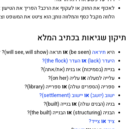
לאכוף את החוק או לעקוף את הרכב? הפריך את הטיעון או
הלווה מקבל כסף והמלווה נותן; הוא ציטט את המשפט וצות
תיקון שגיאות בכתיב המלא
היא
תיראה
(be seen)
או
תראה (will see, will show)? להראות
היעדר (lack)
או
העדר (the flock)?
בניית (בסמיכות) או בנית (את/אתה)?
עלייה למעלה
או
עליה (on her)?
ספריה (הספרים שלה)
או
ספרייה (library)?
ישוב (יושב)
או
יישוב (settlement)?
בניה (הבנים שלה)
או
בנייה (built)?
הבניה (structuring)
או
הבנייה (the built)?
ציד
או
צייד?