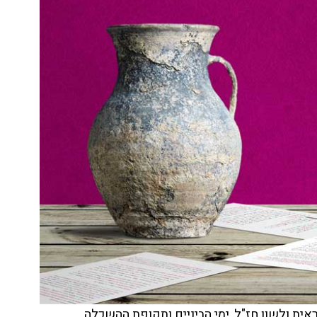
ית ולשון חז"ל, ימי הביניים ותקופת ההשכלה.