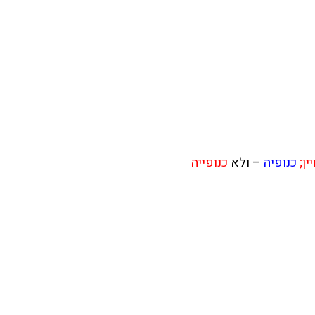
ין;
כנופיה
– ולא
כנופייה