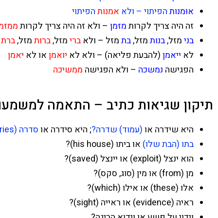
אוּמנות
הפיתוי – ולא
אמנות
הפיתוי
זה היה צריך לקרות
מזמן
– ולא זה היה צריך לקרות
ממזמן
בני
מזל,
בנות
מזל,
בת
מזל – ולא
ברי
מזל,
ברות
מזל,
ברת
מ
לא
ייאמן
(להבעת פליאה) – ולא לא
יואמן
או לא
יאמן
הפגישה
נמשכה
– ולא הפגישה
ממשיכה
תיקון שגיאות כתיב – התאמה למשמעו
היא שידרה או
(עמוד) שדרה?
; היא סידרה או
סדרה (series)
בתו (הבת שלו)
או ביתו (his house)?
הוא ינצל (exploit) או יינצל (saved)?
מן (from) או מין (סוג, סקס)?
אלו (these) או אילו (which)?
ראיה (evidence) או ראייה (sight)?
וידוי על פשע או וידוא הריגה?