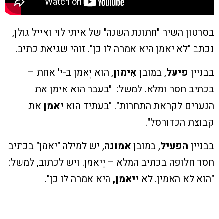
בסרטון השיר "חתונת השנה" של איתי לוי ואייל גולן,
נכתב "לא יאמן היא אמרה לו כן". זוהי שגיאת כתיב.
בבניין
פיעל
, במובן
אִימון
, הוא יְאמן ב-י' אחת –
בכתיב חסר ומלא. למשל: "בעבר הוא אימן את
הנערים לקראת התחרות". "בעתיד הוא
יאמן
את
קבוצת הכדורסל".
בבניין
הפעיל
, במובן
אמונה
, יש למילה "יאמן" בכתיב
חסר חלופה בכתיב המלא – יֵיאמן. ויש לכתוב, למשל:
"הוא לא האמין. לא
ייאמן,
היא אמרה לו כן".