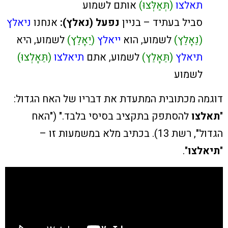
תאלצו
(תְּאַלְּצוּ)
אותם לשמוע
סביל בעתיד – בניין
נפעל (נאלץ):
אנחנו
ניאלץ
(נֵאָלֵץ)
לשמוע, הוא
ייאלץ
(יֵאָלֵץ)
לשמוע, היא
תיאלץ
(תֵּאָלֵץ)
לשמוע, אתם
תיאלצו
(תֵּאָלְצוּ)
לשמוע
דוגמה מכתובית המתעדת את דבריו של האח הגדול:
"
תאלצו
להסתפק בתקציב בסיסי בלבד." ("האח
הגדול", רשת 13). בכתיב מלא במשמעות זו –
"
תיאלצו
".