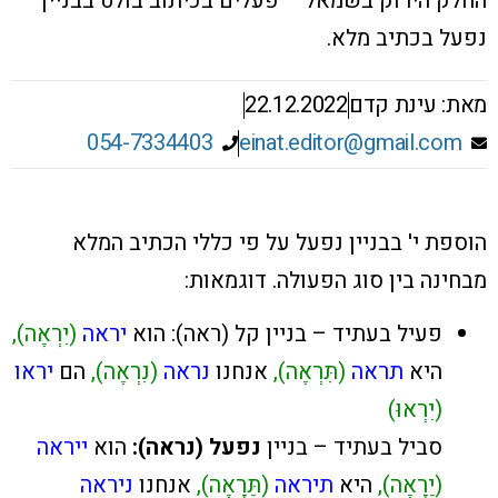
החלק הירוק בשמאל – פעלים בכיתוב בולט בבניין
נפעל בכתיב מלא.
מאת: עינת קדם
22.12.2022
054-7334403
einat.editor@gmail.com
הוספת י' בבניין נפעל על פי כללי הכתיב המלא
מבחינה בין סוג הפעולה. דוגמאות:
פעיל בעתיד – בניין קל (ראה): הוא
יראה
(יִרְאֶה),
היא
תראה
(תִּרְאֶה),
אנחנו
נראה
(נִרְאֶה),
הם
יראו
(יִרְאוּ)
סביל בעתיד – בניין
נפעל (נראה):
הוא
ייראה
(יֵרָאֶה),
היא
תיראה
(תֵּרָאֶה),
אנחנו
ניראה