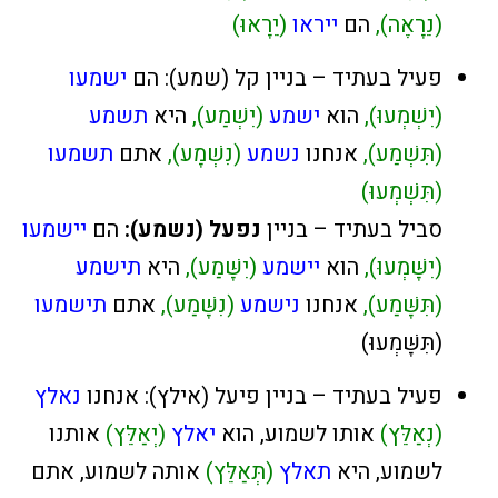
(נֵרָאֶה),
הם
ייראו
(יֵרָאוּ)
פעיל בעתיד – בניין קל (שמע): הם
ישמעו
(יִשְׁמְעוּ),
הוא
ישמע
(יִשְׁמַע),
היא
תשמע
(תִּשְׁמַע),
אנחנו
נשמע
(נִשְׁמָע),
אתם
תשמעו
(תִּשְׁמְעוּ)
סביל בעתיד – בניין
נפעל (נשמע):
הם
יישמעו
(יִשָּׁמְעוּ),
הוא
יישמע
(יִשָּׁמַע),
היא
תישמע
(תִּשָּׁמַע),
אנחנו
נישמע
(נִשָּׁמַע),
אתם
תישמעו
(תִּשָּׁמְעוּ)
פעיל בעתיד – בניין פיעל (אילץ): אנחנו
נאלץ
(נְאַלֵּץ)
אותו לשמוע, הוא
יאלץ
(יְאַלֵּץ)
אותנו
לשמוע, היא
תאלץ
(תְּאַלֵּץ)
אותה לשמוע, אתם