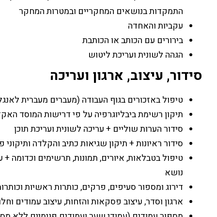
התמקדות בנושאים המחקריים ובמטרות המחקר
עקביות והאחדה
בירורים עם הכותב או הכותבת
הגהה לשונית ועריכת ליטוש
סידור, עיצוב, ארגון ועריכה
טיפול באזכורים בגוף העבודה (מעברים מעברית לאנגלית ולהפך
תיקון רשימת ביבליוגרפיה על פי דרישות המוסד האקדמ
סידור הערות שוליים + עריכה לשונית ועריכת תוכן
סידור ראיונות + תיקון שגיאות כתיב והקלדה ותיקוני פ
טיפול בטבלאות, איורים, תמונות, תרשימים וכדומה + ער
נושא
דירוג ומספור סעיפים, פרקים, כותרות ראשיות וכותרו
ארגון וסדר, עיצוב פסקאות והזחות, עיצוב עמודים וחלו
מספור עמודים (עמודי שער ועמודים פנימיים ללא מספ