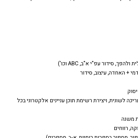
, סידור עפ"י א"ב, ABC וכו')
י + האחדה, עיצוב, סידור
יסוק
יכה לשונית, ויצירת רשימת תוכן עניינים אלקטרוני בכל
ת משנה
קה, רווחים
ור, מספור בספרות רומיות, א-ב, מספרים)