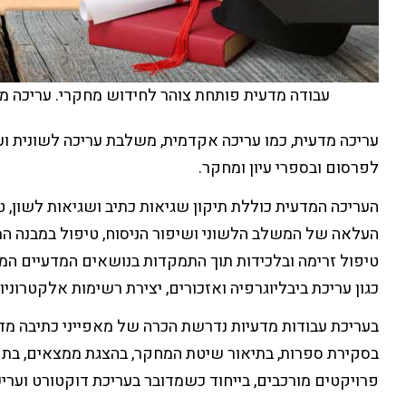
עבודה מדעית פותחת צוהר לחידוש מחקרי. עריכה מ
עריכה מדעית, כמו עריכה אקדמית, משלבת עריכה לשונית וע
לפרסום ובספרי עיון ומחקר.
העריכה המדעית כוללת תיקון שגיאות כתיב ושגיאות לשון, ט
העלאה של המשלב הלשוני ושיפור הניסוח, טיפול במבנה המ
טיפול זרימה ובלכידות
תוך התמקדות בנושאים המדעיים המחק
כגון עריכת ביבליוגרפיה ואזכורים, יצירת רשימות אלקטרוניות,
בעריכת עבודות מדעיות נדרשת הכרה של מאפייני כתיבה מדע
בסקירת ספרות, בתיאור שיטת המחקר, בהצגת ממצאים, בתק
פרויקטים מורכבים, בייחוד כשמדובר בעריכת דוקטורט וערי