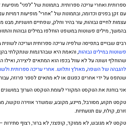
ספרותית ואחרי עריכה ספרותית. בתמונות של "לפני" מופיעות 
עם זקן בפנים וכדומה, ובתמונות של "אחרי" מופיעות דמויות ע
עצמות לחיים גבוהות, עור בהיר וחלק, שפתיים חושניות, מבט מ
בהמשך,
מילים פשוטות במשפט הוחלפו במילים גבוהות והתווס
רבים שבויים בתפיסה שלפיה עריכה ספרותית ועריכה לשונית 
פשוטות במילים גבוהות
,
והאמת היא שבהדגמות שנתקלתי בהן,
שהוחלף ושונה על לא עוול בכפו הוא המתאים ליצירה, ואילו ה
להגבהה של השפה
,
מאולץ ותלוש
.
אחרי עריכה ספרותית ולשו
שנתפס על ידי אחרים כפגום או לא מתאים לספר פרוזה, עבורי
אני בוחנת את הטקסט המקורי לעומת הטקסט הערוך במושגים 
טקסט תקוע, מסורבל, מייגע, מקובע, שמשדר אווירה נוקשה, מר
זורם, קולח, עם תנועתיות.
טקסט לא מגובש, לא ממוקד, קופצני, לא ברור, רצוף סתירות – ל