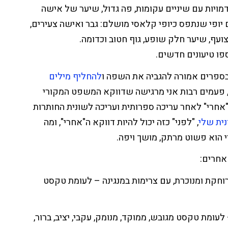
דמויות עם שיניים עקומות, פה גדול, שיער של אישה
ם יופי שנתפס כיופי קלאסי מושלם: גבר ואישה צעירים,
צועף, שיער חלק שופע, גוף חטוב וכדומה.
פו טיעונים חדשים.
בספרים אמורה להגביה את השפה ו
להחליף מילים
 פעמים רבות אני מרגישה שדווקא המשפט המקורי
"אחרי" לאחר עריכה ספרותית ועריכה לשונית החותרות
נית שלי
, "לפני" כזה יכול להיות דווקא ה"אחרי", ומה
 הוא פשוט מרתק, מושך ויפה.
אחרים:
וחקת ומנוכרת, עם צרימות במנגינה – לעומת טקסט
עומת טקסט מגובש, ממוקד, מנומק, עקבי, יציב, ברור,