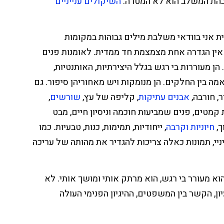
בהת המשלב הוא לא המטרה.
השיקולים ענייניים
 אני בוודאי משלבת מילים גבוהות במקומות
 אין הגדרה אחת מצמצמת חד ממדית. לאומנות פנים
 הן מעוררות בי רגש בגלל היצירתיות, האותנטיות,
מה בין החלקים. הן מנומקות ויש מאחוריהן סיפור. גם
ר, חורבה,
אבנים עתיקות
, קליפה של עץ,
שורשים
,
קמטים, פנים שמביעות חוכמה וניסיון חיים, מבט
ך,
חיוניות וקרבה
, ייחודיות, תמימות, כנות, טבעיות. כמו
ניי, תמונות כאלה צריכות להגדיר את מהותה של עריכה
וא מעורר בי רגש, הוא מרתק אותי ומושך אותי. לא
ון, הקשר בין המשפטים, ההיגיון הפנימי העולה