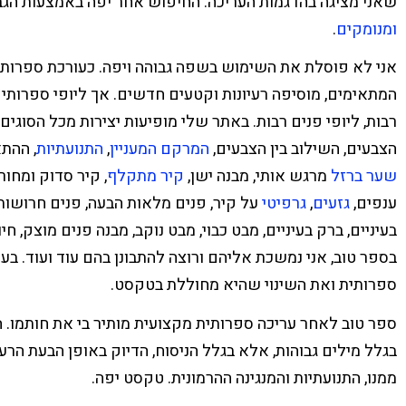
שאני מציגה בהדגמות העריכה. החיפוש אחר יפה באמצעות הג
ומנומקים
.
אני לא פוסלת את השימוש בשפה גבוהה ויפה. כעורכת ספרותית
המתאימים, מוסיפה רעיונות וקטעים חדשים. אך ליופי ספרותי
רבות, ליופי פנים רבות. באתר שלי מופיעות יצירות מכל הסוגים.
הצבעים, השילוב בין הצבעים,
המרקם המעניין
,
התנועתיות
, ההתא
שער ברזל
מרגש אותי, מבנה ישן,
קיר מתקלף
, קיר סדוק ומחור
ענפים,
גזעים
,
גרפיטי
על קיר, פנים מלאות הבעה, פנים חרושות 
בעיניים, ברק בעיניים, מבט כבוי, מבט נוקב, מבנה פנים מוצק, חיו
בספר טוב, אני נמשכת אליהם ורוצה להתבונן בהם עוד ועוד. בעי
ספרותית ואת השינוי שהיא מחוללת בטקסט.
ספר טוב לאחר עריכה ספרותית מקצועית מותיר בי את חותמו. ה
בגלל מילים גבוהות, אלא בגלל הניסוח, הדיוק באופן הבעת הרעי
ממנו,
התנועתיות והמנגינה ההרמונית.
טקסט יפה.